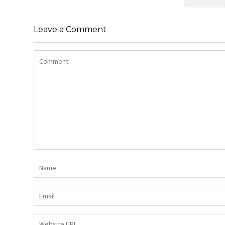
SHIRT BAWEŁNIANY Z DŁUGIMI
BOKAMI I CEKINAMI CZARNY
Leave a Comment
SUKIENK