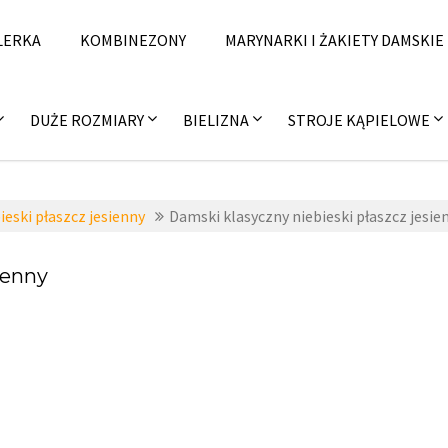
LERKA
KOMBINEZONY
MARYNARKI I ŻAKIETY DAMSKIE
DUŻE ROZMIARY
BIELIZNA
STROJE KĄPIELOWE
eski płaszcz jesienny
Damski klasyczny niebieski płaszcz jesie
ienny