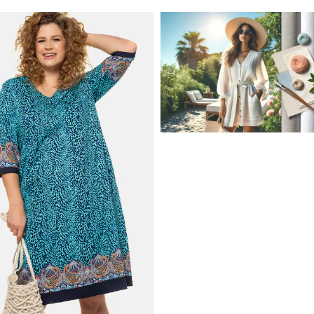
JAK STYLOWO PRZETRW
UPALNE DNI: NAJLEPSZE
MATERIAŁY I KROJE NA L