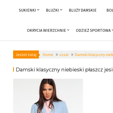
Skip
to
SUKIENKI
BLUZKI
BLUZY DAMSKIE
BO
content
OKRYCIA WIERZCHNIE
ODZIEŻ SPORTOWA
Jesteś tutaj
Home
zzzal
Damski klasyczny niebi
Damski klasyczny niebieski płaszcz jes