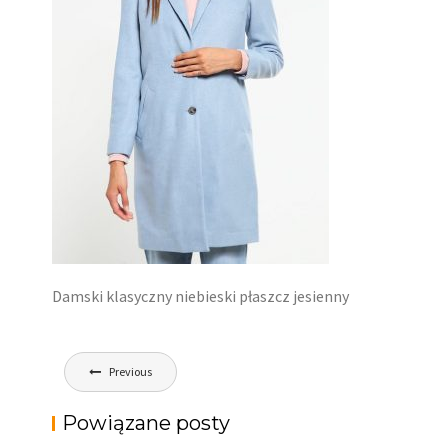
Damski klasyczny niebieski płaszcz jesienny
Nawigacja
Previous
wpisu
Powiązane posty