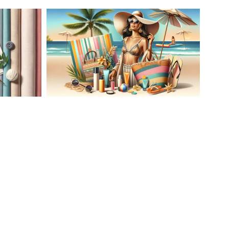
AĆ
LETNIA MODA PLAŻOWA: STROJE
KĄPIELOWE I AKCESORIA, KTÓRE
ATO
MUSISZ MIEĆ