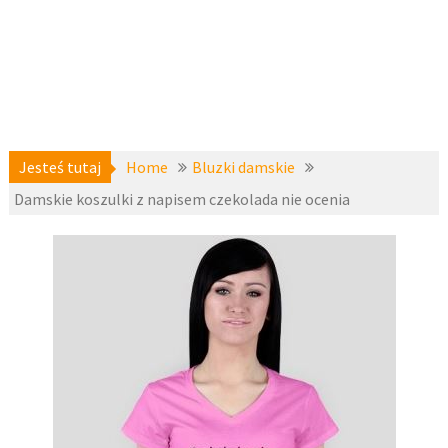
Jesteś tutaj
Home
Bluzki damskie
Damskie koszulki z napisem czekolada nie ocenia
Bluzki
21 maja
damskie
,
2016
Bluzki i
topy
fashion4u.p
krótki
l
rękaw
,
zzcupll