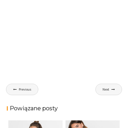
Nawigacja
Previous
Next
wpisu
Powiązane posty