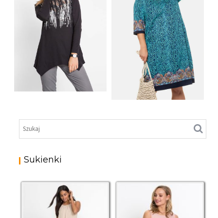
SHIRT BAWEŁNIANY
Z DŁUGIMI BOKAMI I
SUKIENKA Z
CEKINAMI CZARNY
DŻERSEJU PLUS SIZE
Sukienki