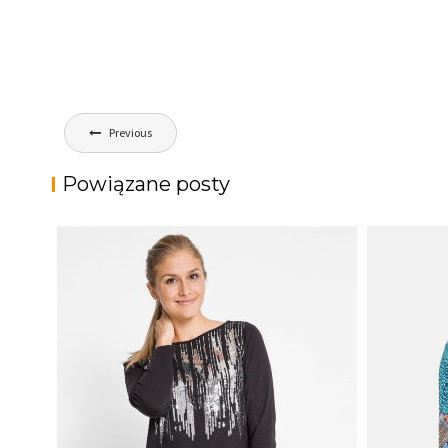
Nawigacja
Previous
wpisu
Powiązane posty