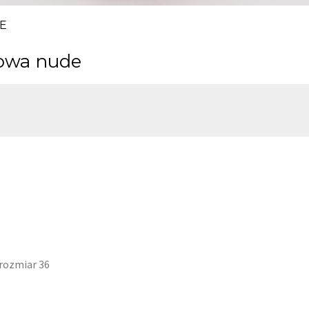
E
lowa nude
rozmiar 36