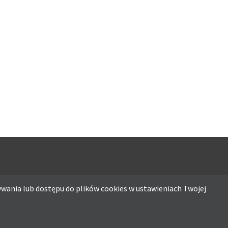
ATO
MUSISZ MIEĆ
wania lub dostępu do plików cookies w ustawieniach Twojej
ostępu do plików cookies w ustawieniach Twojej przeglądarki.