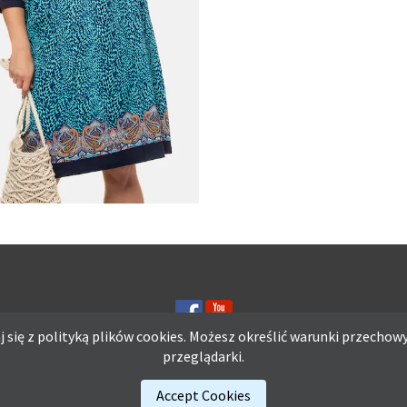
MATERIAŁY I KROJE NA L
A Z DŻERSEJU PLUS SIZE
 się z polityką plików
cookies.
Możesz określić warunki przechowy
przeglądarki.
ię z polityką plików
cookies.
Możesz określić warunki przechowywania lub d
Accept Cookies