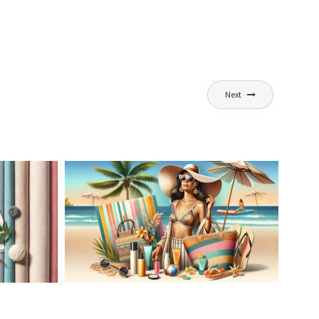
Next
AĆ
LETNIA MODA PLAŻOWA: STROJE
KĄPIELOWE I AKCESORIA, KTÓRE