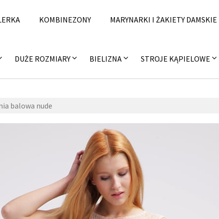
LERKA
KOMBINEZONY
MARYNARKI I ŻAKIETY DAMSKIE
DUŻE ROZMIARY
BIELIZNA
STROJE KĄPIELOWE
nia balowa nude
zzzal
11
fashi