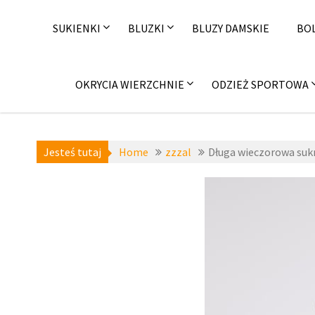
Skip
to
SUKIENKI
BLUZKI
BLUZY DAMSKIE
BO
content
OKRYCIA WIERZCHNIE
ODZIEŻ SPORTOWA
Jesteś tutaj
Home
zzzal
Długa wieczorowa suk
a-niedostepne
,