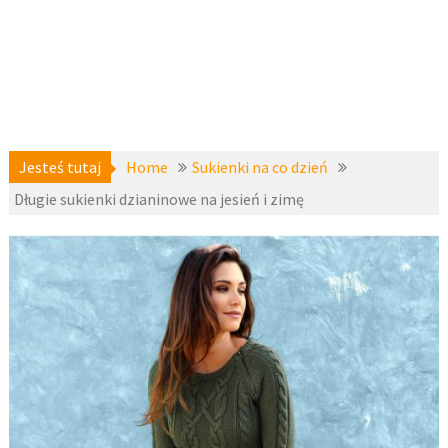
Jesteś tutaj
Home
Sukienki na co dzień
Długie sukienki dzianinowe na jesień i zimę
Sukienki
14
dzianinowe
,
listopada 2016
Sukienki na
co dzień
,
fashion4u.pl
zzbopx