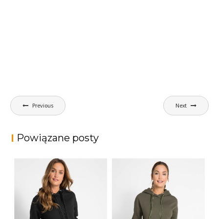
Nawigacja
Previous
Next
wpisu
Powiązane posty