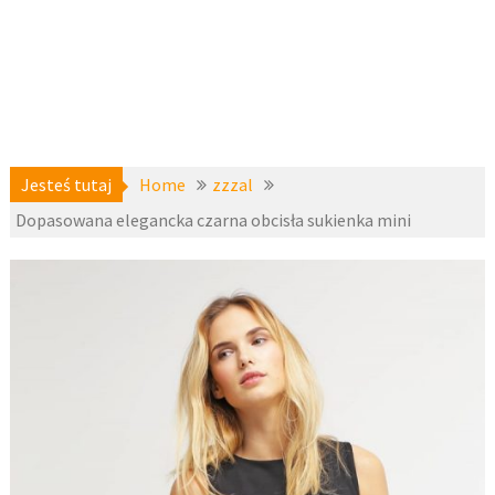
Jesteś tutaj
Home
zzzal
Dopasowana elegancka czarna obcisła sukienka mini
a-
26 września
niedostepne
,
2016
zzzal
fashion4u.pl