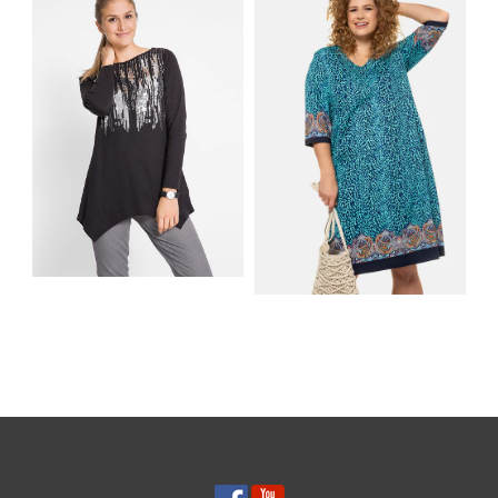
MATERIAŁY I KROJE
AKCESORIA, KTÓRE
NA LATO
MUSISZ MIEĆ
SHIRT BAWEŁNIANY
Z DŁUGIMI BOKAMI I
SUKIENKA Z
CEKINAMI CZARNY
DŻERSEJU PLUS SIZE