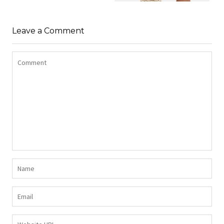
SHIRT BAWEŁNIANY
Z DŁUGIMI BOKAMI I
SUKIENKA Z
CEKINAMI CZARNY
Leave a Comment
DŻERSEJU PLUS SIZE