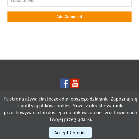
Ta strona używa ciasteczek dla lepszego działania. Zapoznaj się
z polityką plików
cookies.
Możesz określić warunki
Ta strona używa ciasteczek dla lepszego działania. Zapoznaj się z
przechowywania lub dostępu do plików cookies w ustawieniach
polityką plików
cookies.
Możesz określić warunki przechowywania lub
Twojej przeglądarki.
dostępu do plików cookies w ustawieniach Twojej przeglądarki.
Accept Cookies