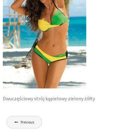
Dwuczęściowy strój kąpielowy zielony żółty
Nawigacja
Previous
wpisu