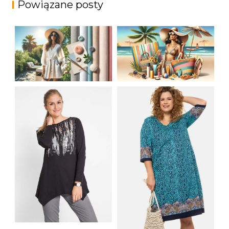
Powiązane posty
JAK STYLOWO
LETNIA MODA
PRZETRWAĆ UPALNE
PLAŻOWA: STROJE
DNI: NAJLEPSZE
KĄPIELOWE I
MATERIAŁY I KROJE
AKCESORIA, KTÓRE
NA LATO
MUSISZ MIEĆ