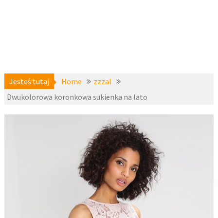
Jesteś tutaj
Home
zzzal
Dwukolorowa koronkowa sukienka na lato
a-
20 lipca
niedostepne
,
2017
zzzal
fashion4u.pl