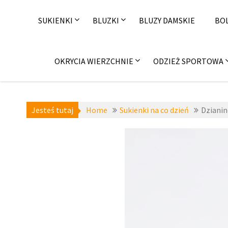
Skip
to
SUKIENKI
BLUZKI
BLUZY DAMSKIE
BO
content
OKRYCIA WIERZCHNIE
ODZIEŻ SPORTOWA
Jesteś tutaj
Home
Sukienki na co dzień
Dzianin
Sukienki dzianinow
Sukienki na co dzień
,
Tuni
damskie
,
zza