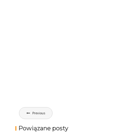
Nawigacja
Previous
wpisu
Powiązane posty