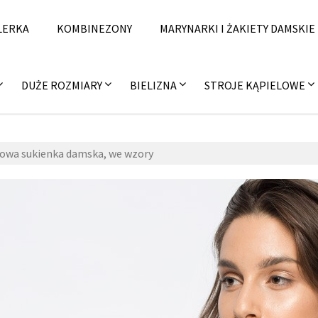
LERKA
KOMBINEZONY
MARYNARKI I ŻAKIETY DAMSKIE
DUŻE ROZMIARY
BIELIZNA
STROJE KĄPIELOWE
owa sukienka damska, we wzory
e
,
ki
fa
ns