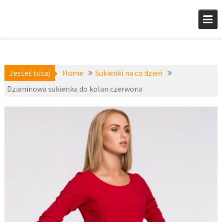
Skip
to
content
Jesteś tutaj
Home
Sukienki na co dzień
Dzianinowa sukienka do kolan czerwona
Sukienki
10 lutego
dzianinowe
,
2016
Sukienki na
co dzień
,
fashion4u.pl
zzeks