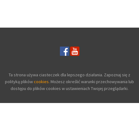
Z KIESZENIĄ
KANGURKA
KANGURKA SZARA
GRANATOWA
Ta strona używa ciasteczek dla lepszego działania. Zapoznaj się z
polityką plików
cookies.
Możesz określić warunki przechowywania lub
dostępu do plików cookies w ustawieniach Twojej przeglądarki.