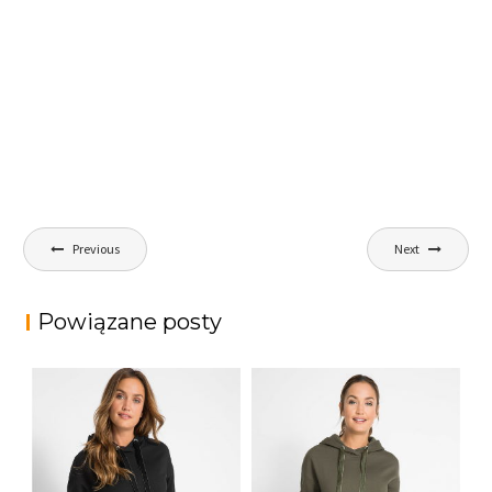
Nawigacja
Previous
Next
wpisu
Powiązane posty