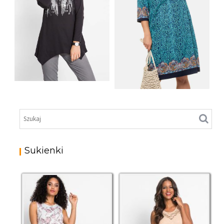
SHIRT BAWEŁNIANY
Z DŁUGIMI BOKAMI I
SUKIENKA Z
CEKINAMI CZARNY
DŻERSEJU PLUS SIZE
Sukienki