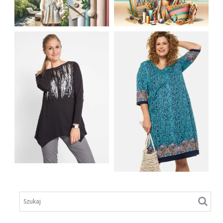
JAK STYLOWO
LETNIA MODA
PRZETRWAĆ UPALNE
PLAŻOWA: STROJE
DNI: NAJLEPSZE
KĄPIELOWE I
MATERIAŁY I KROJE
AKCESORIA, KTÓRE
NA LATO
MUSISZ MIEĆ
SHIRT BAWEŁNIANY
Z DŁUGIMI BOKAMI I
SUKIENKA Z
CEKINAMI CZARNY
DŻERSEJU PLUS SIZE