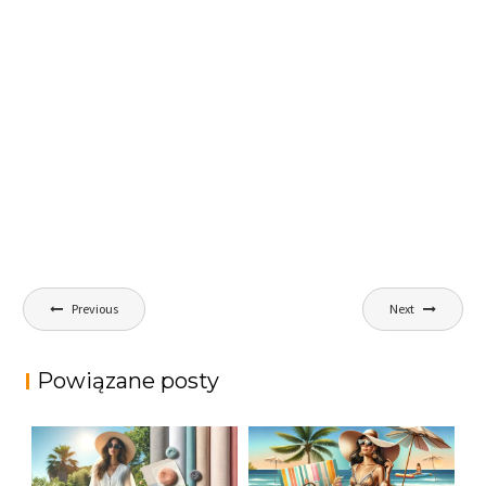
Nawigacja
Previous
Next
wpisu
Powiązane posty