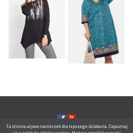
SHIRT BAWEŁNIANY
Z DŁUGIMI BOKAMI I
SUKIENKA Z
CEKINAMI CZARNY
DŻERSEJU PLUS SIZE
Ta strona używa ciasteczek dla lepszego działania. Zapoznaj
się z polityką plików
cookies.
Możesz określić warunki