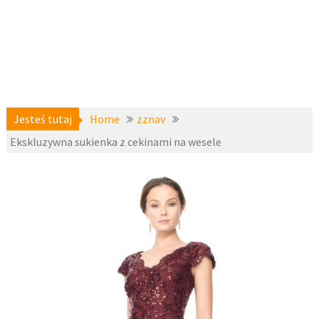
Jesteś tutaj
Home
zznav
Ekskluzywna sukienka z cekinami na wesele
a-
28 marca
niedostepne
,
2017
zznav
fashion4u.pl