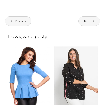
Nawigacja
Previous
Next
wpisu
Powiązane posty