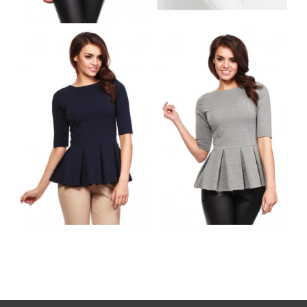
NIEBIESKA
BLUZKA KOSZULOWA
SZYKOWNA BLUZKA
Z KONTRASTOWYMI
Z PLISOWANĄ
PASKAMI
BASKINKĄ
GRANATOWA
SZARA SZYKOWNA
SZYKOWNA BLUZKA
BLUZKA Z
Z PLISOWANĄ
PLISOWANĄ
BASKINKĄ
BASKINKĄ