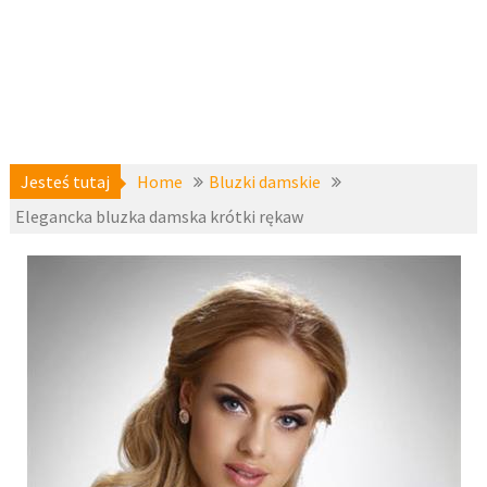
Jesteś tutaj
Home
Bluzki damskie
Elegancka bluzka damska krótki rękaw
Bluzki
21 maja
damskie
,
2016
Bluzki i topy
krótki
fashion4u.pl
rękaw
,
zzeks