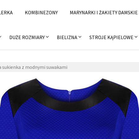
LERKA
KOMBINEZONY
MARYNARKI I ŻAKIETY DAMSKIE
DUŻE ROZMIARY
BIELIZNA
STROJE KĄPIELOWE
a sukienka z modnymi suwakami
epne
,
28
mobi
fashi