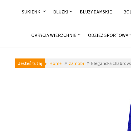
Skip
to
SUKIENKI
BLUZKI
BLUZY DAMSKIE
BO
content
OKRYCIA WIERZCHNIE
ODZIEŻ SPORTOWA
Jesteś tutaj
Home
zzmobi
Elegancka chabrow
a-niedost
zz