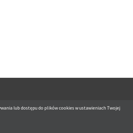
ATO
MUSISZ MIEĆ
wania lub dostępu do plików cookies w ustawieniach Twojej
ostępu do plików cookies w ustawieniach Twojej przeglądarki.