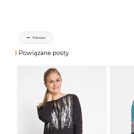
Nawigacja
Previous
wpisu
Powiązane posty