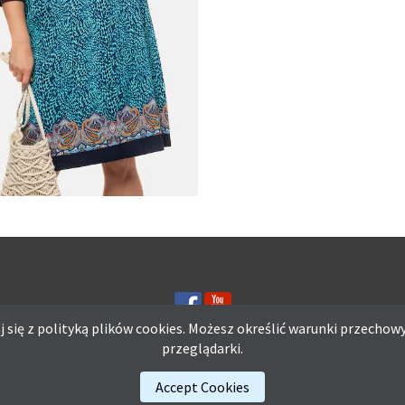
MATERIAŁY I KROJE NA L
A Z DŻERSEJU PLUS SIZE
 się z polityką plików
cookies.
Możesz określić warunki przechowy
przeglądarki.
ię z polityką plików
cookies.
Możesz określić warunki przechowywania lub d
Accept Cookies