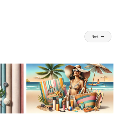
Next
AĆ
LETNIA MODA PLAŻOWA: STROJE
KĄPIELOWE I AKCESORIA, KTÓRE