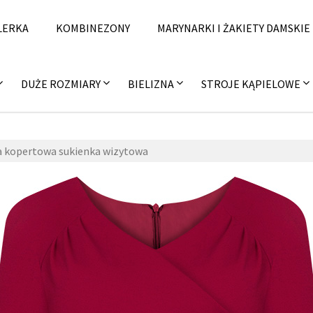
LERKA
KOMBINEZONY
MARYNARKI I ŻAKIETY DAMSKIE
DUŻE ROZMIARY
BIELIZNA
STROJE KĄPIELOWE
 kopertowa sukienka wizytowa
epne
,
7 
mobi
fashi