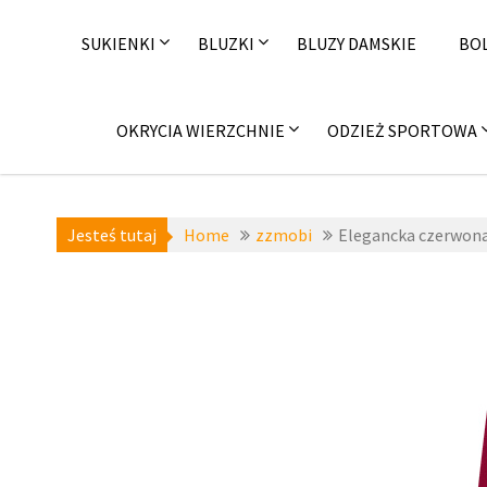
Skip
to
SUKIENKI
BLUZKI
BLUZY DAMSKIE
BO
content
OKRYCIA WIERZCHNIE
ODZIEŻ SPORTOWA
Jesteś tutaj
Home
zzmobi
Elegancka czerwona
a-niedost
zz