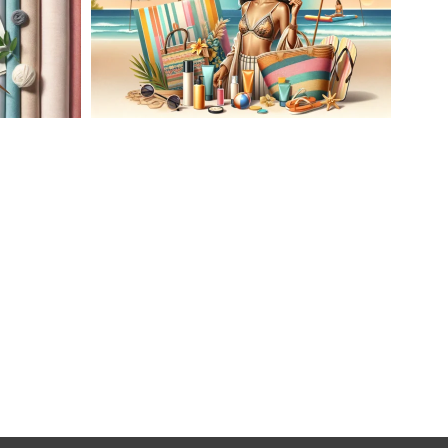
AĆ
LETNIA MODA PLAŻOWA: STROJE
KĄPIELOWE I AKCESORIA, KTÓRE
ATO
MUSISZ MIEĆ