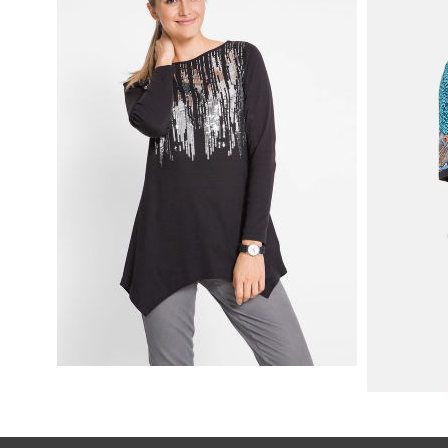
SHIRT BAWEŁNIANY Z DŁUGIMI
BOKAMI I CEKINAMI CZARNY