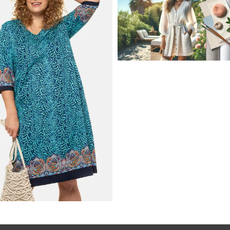
JAK STYLOWO PRZETRW
UPALNE DNI: NAJLEPSZE
MATERIAŁY I KROJE NA L