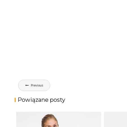
Nawigacja
Previous
wpisu
Powiązane posty