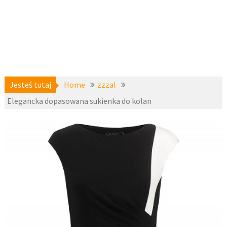
Jesteś tutaj
Home
zzzal
Elegancka dopasowana sukienka do kolan
a-
25 września
niedostepne
,
2016
zzzal
fashion4u.pl