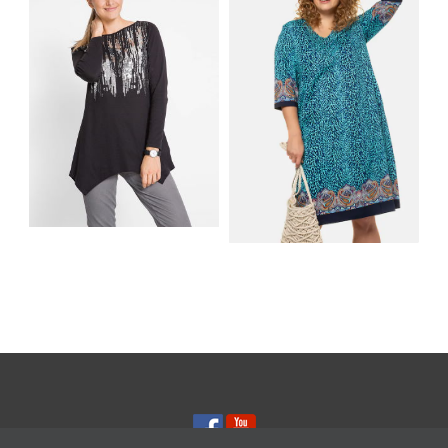
NA LATO
MUSISZ MIEĆ
SHIRT BAWEŁNIANY
Z DŁUGIMI BOKAMI I
SUKIENKA Z
CEKINAMI CZARNY
DŻERSEJU PLUS SIZE