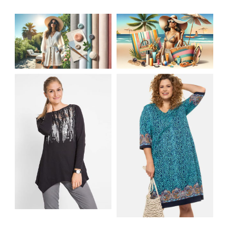
JAK STYLOWO
LETNIA MODA
PRZETRWAĆ UPALNE
PLAŻOWA: STROJE
DNI: NAJLEPSZE
KĄPIELOWE I
MATERIAŁY I KROJE
AKCESORIA, KTÓRE
NA LATO
MUSISZ MIEĆ
SHIRT BAWEŁNIANY