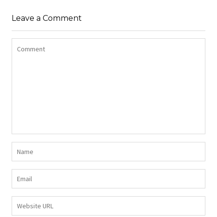
Z DŁUGIMI BOKAMI I
SUKIENKA Z
CEKINAMI CZARNY
Leave a Comment
DŻERSEJU PLUS SIZE