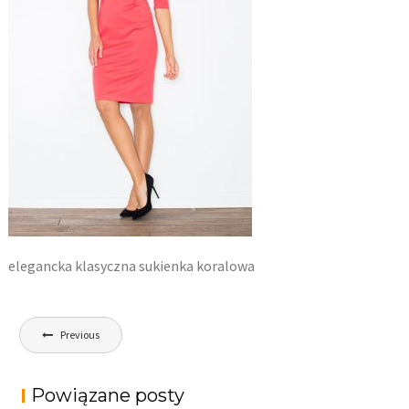
elegancka klasyczna sukienka koralowa
Nawigacja
Previous
wpisu
Powiązane posty