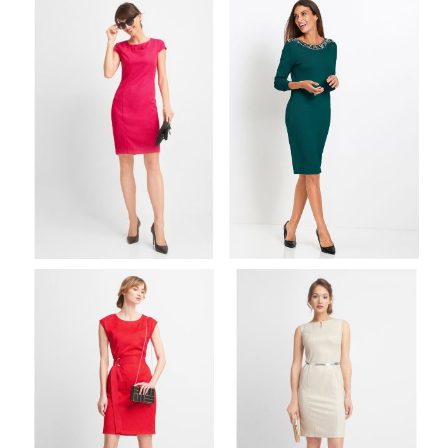
PROSTA MALINOWA
SUKIENKA Z
ZIELONA SUKIENKA
KOKARDĄ NA
DZIANINOWA Z
DEKOLCIE
KORALIKAMI