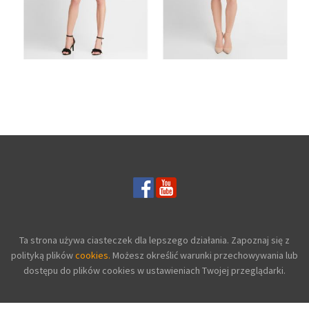
CZERWONA
SUKIENKA Z
ELEGANCKA BEŻOWA
ŻAKARDOWYM
SUKIENKA ZE
WZOREM
SREBRNYM PASKIEM
Ta strona używa ciasteczek dla lepszego działania. Zapoznaj się z
polityką plików
cookies.
Możesz określić warunki przechowywania lub
dostępu do plików cookies w ustawieniach Twojej przeglądarki.