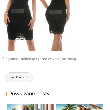
Elegancka sukienka czarna ze złotą koronką
Nawigacja
Previous
wpisu
Powiązane posty