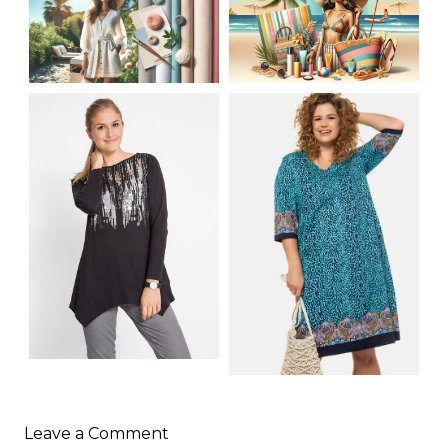
JAK STYLOWO
LETNIA MODA
PRZETRWAĆ UPALNE
PLAŻOWA: STROJE
DNI: NAJLEPSZE
KĄPIELOWE I
MATERIAŁY I KROJE
AKCESORIA, KTÓRE
NA LATO
MUSISZ MIEĆ
SHIRT BAWEŁNIANY
Z DŁUGIMI BOKAMI I
SUKIENKA Z
CEKINAMI CZARNY
Leave a Comment
DŻERSEJU PLUS SIZE