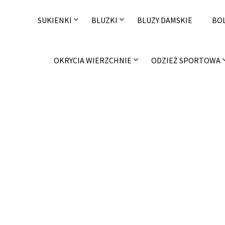
Skip
to
SUKIENKI
BLUZKI
BLUZY DAMSKIE
BO
content
OKRYCIA WIERZCHNIE
ODZIEŻ SPORTOWA