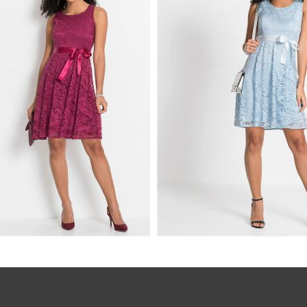
KA KORONKOWA Z
SUKIENKA KORONKOWA 
WYM PASKIEM JEŻYNOWA
SATYNOWYM PASKIEM NI