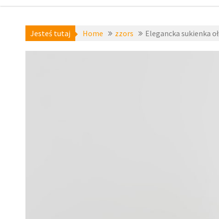
Jesteś tutaj
Home
zzors
Elegancka sukienka 
a-niedostepne
,
zzors