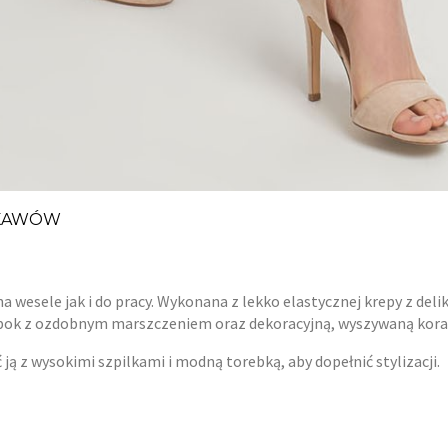
ĘKAWÓW
a wesele jak i do pracy. Wykonana z lekko elastycznej krepy z del
y bok z ozdobnym marszczeniem oraz dekoracyjną, wyszywaną korali
ją z wysokimi szpilkami i modną torebką, aby dopełnić stylizacji.