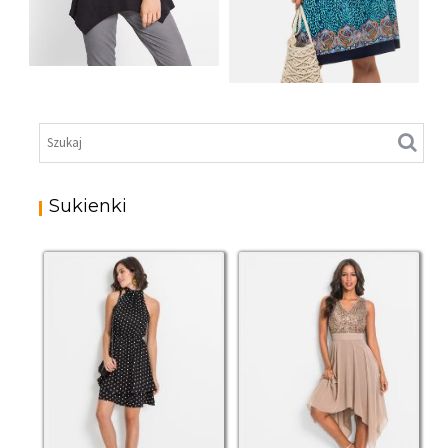
SHIRT BAWEŁNIANY
Z DŁUGIMI BOKAMI I
SUKIENKA Z
CEKINAMI CZARNY
DŻERSEJU PLUS SIZE
Sukienki