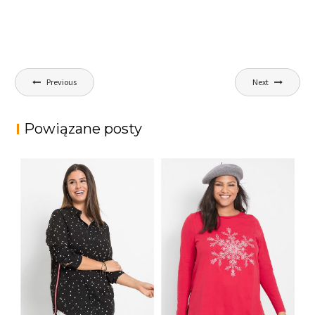
Nawigacja
Previous
Next
wpisu
Powiązane posty