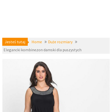
Jesteś tutaj
Home
Duże rozmiary
Elegancki kombinezon damski dla puszystych
Duże
17 kwietnia
rozmiary
,
2018
Kombinezon
y damskie
fashion4u.pl
plus size
,
zzbopx