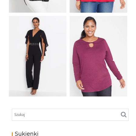
SHIRT BAWEŁNIANY
Z DŁUGIM RĘKAWEM
BLUZKA KOSZULOWA
I NADRUKIEM Z
Z KONTRASTOWYMI
MOTYWEM
PASKAMI
PŁATKÓW ŚNIEGU
KOMBINEZON
SHIRT Z WISKOZY Z
WIECZOROWY Z
DŁUGIM RĘKAWEM I
APLIKACJAMI CZARNY
DRAPOWANEM
Sukienki