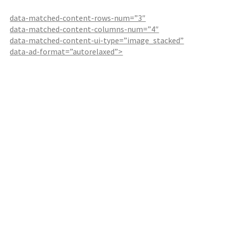
data-matched-content-rows-num=”3″
data-matched-content-columns-num=”4″
data-matched-content-ui-type=”image_stacked”
data-ad-format=”autorelaxed”>