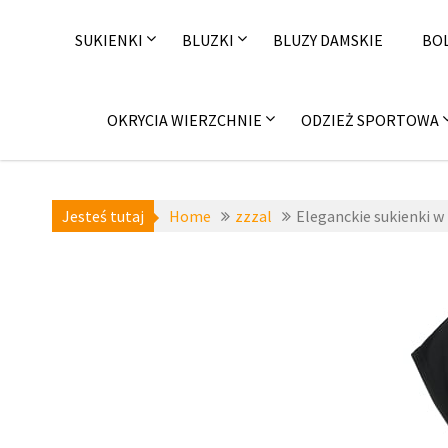
Skip
to
SUKIENKI
BLUZKI
BLUZY DAMSKIE
BO
content
OKRYCIA WIERZCHNIE
ODZIEŻ SPORTOWA
Jesteś tutaj
Home
zzzal
Eleganckie sukienki w 
a-niedostepne
,