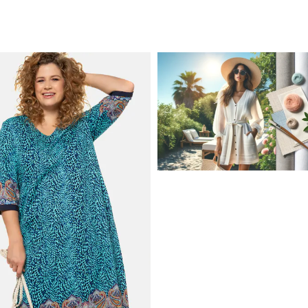
JAK STYLOWO PRZETRW
UPALNE DNI: NAJLEPSZE
MATERIAŁY I KROJE NA L