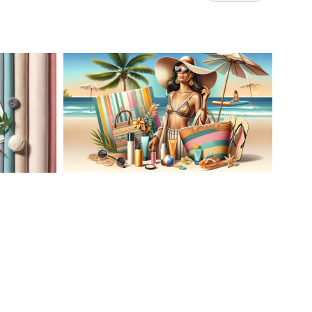
AĆ
LETNIA MODA PLAŻOWA: STROJE
KĄPIELOWE I AKCESORIA, KTÓRE
ATO
MUSISZ MIEĆ