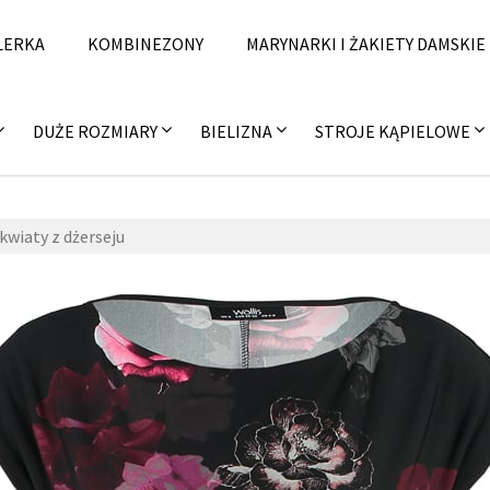
LERKA
KOMBINEZONY
MARYNARKI I ŻAKIETY DAMSKIE
DUŻE ROZMIARY
BIELIZNA
STROJE KĄPIELOWE
kwiaty z dżerseju
zzzal
24
fashi