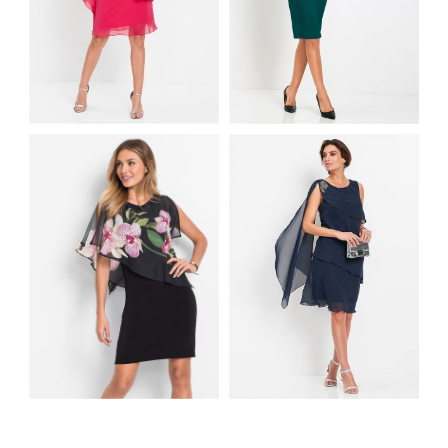
ELEGANCKA
RÓŻOWA SUKIENKA
ZIELONA SUKIENKA
SZYFONOWA
DZIANINOWA Z
PREMIUM
KORALIKAMI
ELEGANCKA
CZARNA SUKIENKA Z
GRANATOWA
SZYFONOWĄ
SUKIENKA
NARZUTKĄ W
SZYFONOWA