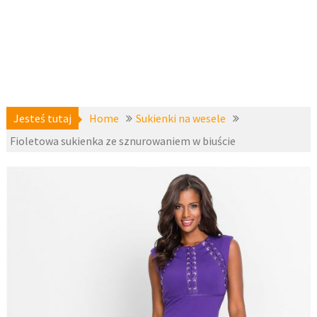
Jesteś tutaj
Home
Sukienki na wesele
Fioletowa sukienka ze sznurowaniem w biuście
22 stycznia
Eleganckie
2018
sukienki
,
Sukienki na
fashion4u.pl
wesele
,
Sukienki
wizytowe
,
z-
bodyflirt
,
zzbopx