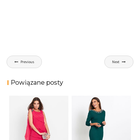
Nawigacja
Previous
Next
wpisu
Powiązane posty