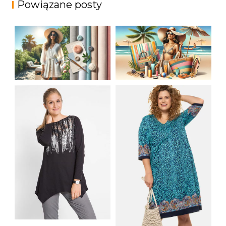
Powiązane posty
JAK STYLOWO
LETNIA MODA
PRZETRWAĆ UPALNE
PLAŻOWA: STROJE
DNI: NAJLEPSZE
KĄPIELOWE I
MATERIAŁY I KROJE
AKCESORIA, KTÓRE
NA LATO
MUSISZ MIEĆ