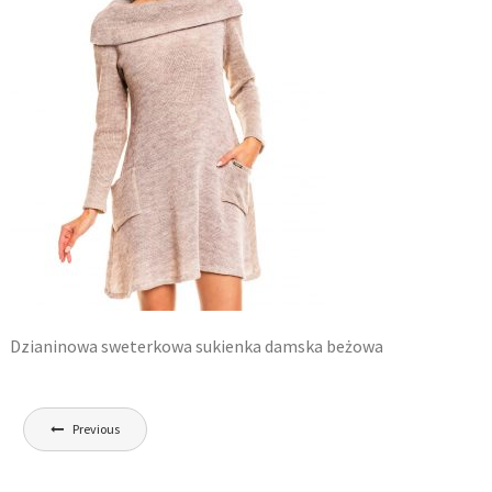
Dzianinowa sweterkowa sukienka damska beżowa
Nawigacja
Previous
wpisu