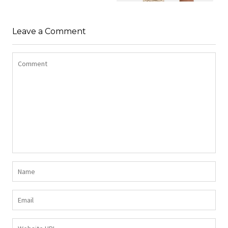
SHIRT BAWEŁNIANY
Z DŁUGIMI BOKAMI I
SUKIENKA Z
CEKINAMI CZARNY
Leave a Comment
DŻERSEJU PLUS SIZE