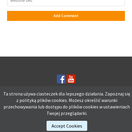
Ta strona używa ciasteczek dla lepszego działania. Zapoznaj się
z polityką plików
cookies.
Możesz określić warunki
Ta strona używa ciasteczek dla lepszego działania. Zapoznaj się z
przechowywania lub dostępu do plików cookies w ustawieniach
polityką plików
cookies.
Możesz określić warunki przechowywania lub
Twojej przeglądarki.
dostępu do plików cookies w ustawieniach Twojej przeglądarki.
Accept Cookies