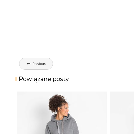
Nawigacja
Previous
wpisu
Powiązane posty