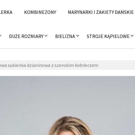
LERKA
KOMBINEZONY
MARYNARKI I ŻAKIETY DAMSKIE
DUŻE ROZMIARY
BIELIZNA
STROJE KĄPIELOWE
wa sukienka dzianinowa z szerokim kołnierzem