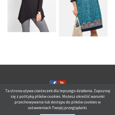
SHIRT BAWEŁNIANY
Z DŁUGIMI BOKAMI I
SUKIENKA Z
CEKINAMI CZARNY
DŻERSEJU PLUS SIZE
Ta strona używa ciasteczek dla lepszego działania. Zapoznaj
się z polityką plików
cookies.
Możesz określić warunki
przechowywania lub dostępu do plików cookies w
Ta strona używa ciasteczek dla lepszego działania. Zapoznaj się z
ustawieniach Twojej przeglądarki.
polityką plików
cookies.
Możesz określić warunki przechowywania lub
dostępu do plików cookies w ustawieniach Twojej przeglądarki.