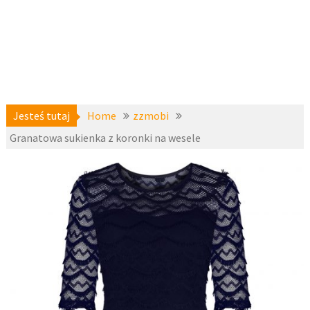
Jesteś tutaj
Home
zzmobi
Granatowa sukienka z koronki na wesele
a-
25 grudnia
niedostepne
,
2016
zzmobi
fashion4u.pl