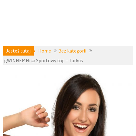
Jesteś tutaj
Home
Bez kategorii
gWINNER Nika Sportowy top – Turkus
Bez
21 stycznia
kategorii
2017
fashion4u.pl