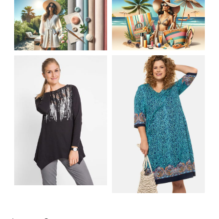
JAK STYLOWO
LETNIA MODA
PRZETRWAĆ UPALNE
PLAŻOWA: STROJE
DNI: NAJLEPSZE
KĄPIELOWE I
MATERIAŁY I KROJE
AKCESORIA, KTÓRE
NA LATO
MUSISZ MIEĆ
SHIRT BAWEŁNIANY
Z DŁUGIMI BOKAMI I
SUKIENKA Z
CEKINAMI CZARNY