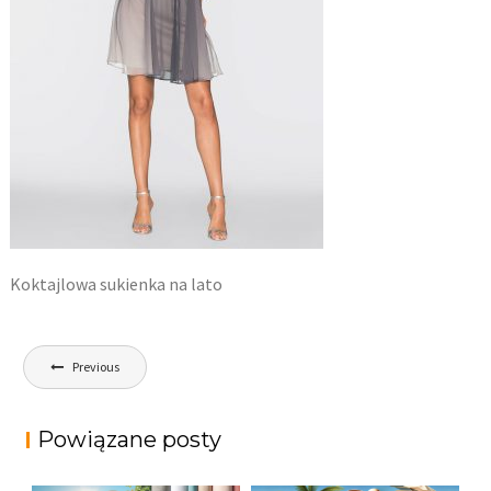
Koktajlowa sukienka na lato
Nawigacja
Previous
wpisu
Powiązane posty