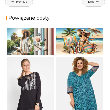
Previous
Next
wpisu
Powiązane posty
JAK STYLOWO
LETNIA MODA
PRZETRWAĆ UPALNE
PLAŻOWA: STROJE
DNI: NAJLEPSZE
KĄPIELOWE I
MATERIAŁY I KROJE
AKCESORIA, KTÓRE
NA LATO
MUSISZ MIEĆ