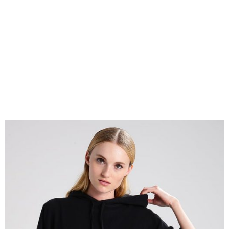
a-
20 września
niedostepne
,
2017
zzzal
fashion4u.pl