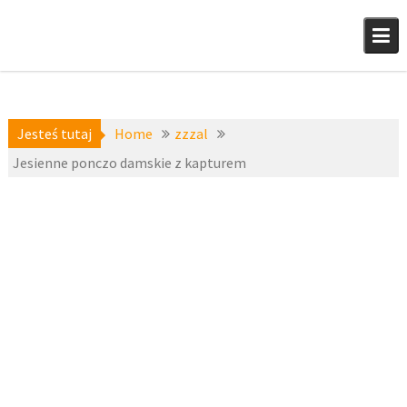
Skip
to
content
Jesteś tutaj
Home
zzzal
Jesienne ponczo damskie z kapturem