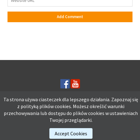
Ta strona używa ciasteczek dla lepszego działania. Zapoznaj się
z polityką plików
cookies.
Możesz określić warunki
Ta strona używa ciasteczek dla lepszego działania. Zapoznaj się z
przechowywania lub dostępu do plików cookies w ustawieniach
polityką plików
cookies.
Możesz określić warunki przechowywania lub
Twojej przeglądarki.
dostępu do plików cookies w ustawieniach Twojej przeglądarki.
Accept Cookies