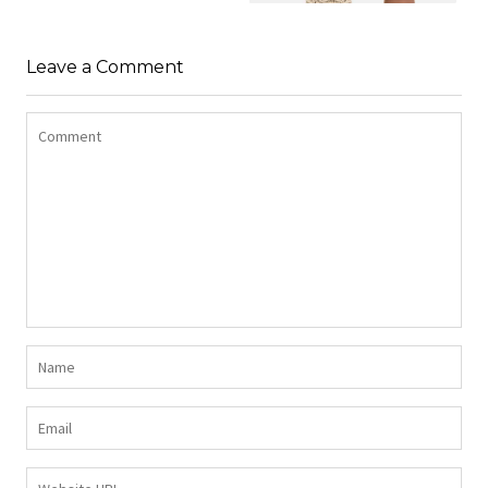
SHIRT BAWEŁNIANY
Z DŁUGIMI BOKAMI I
SUKIENKA Z
CEKINAMI CZARNY
Leave a Comment
DŻERSEJU PLUS SIZE