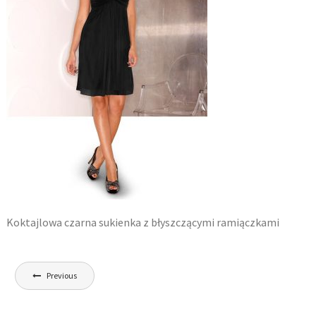
Koktajlowa czarna sukienka z błyszczącymi ramiączkami
Nawigacja
Previous
wpisu