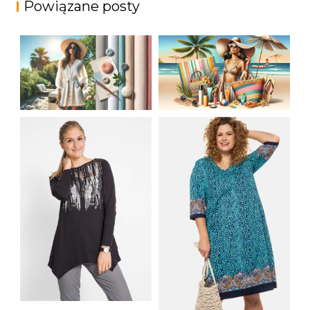
Powiązane posty
JAK STYLOWO
LETNIA MODA
PRZETRWAĆ UPALNE
PLAŻOWA: STROJE
DNI: NAJLEPSZE
KĄPIELOWE I
MATERIAŁY I KROJE
AKCESORIA, KTÓRE
NA LATO
MUSISZ MIEĆ