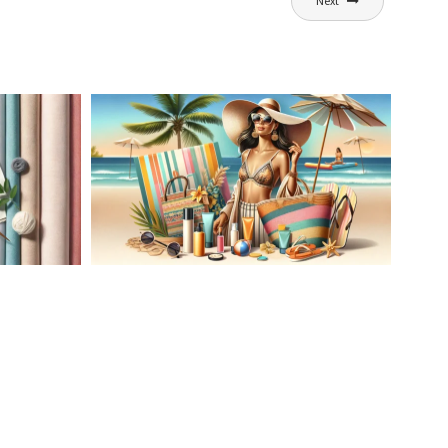
Next
AĆ
LETNIA MODA PLAŻOWA: STROJE
KĄPIELOWE I AKCESORIA, KTÓRE
ATO
MUSISZ MIEĆ