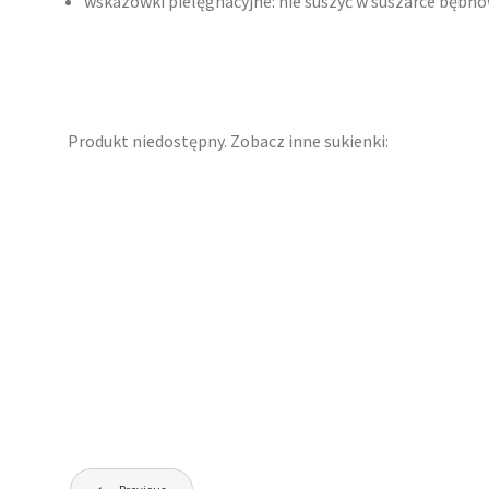
wskazówki pielęgnacyjne: nie suszyć w suszarce bębnow
Produkt niedostępny. Zobacz inne sukienki:
Nawigacja