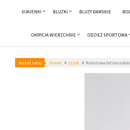
Skip
to
SUKIENKI
BLUZKI
BLUZY DAMSKIE
BO
content
OKRYCIA WIERZCHNIE
ODZIEŻ SPORTOWA
Jesteś tutaj
Home
zzzal
Kolorowa letnia suki
a-niedostepne
,