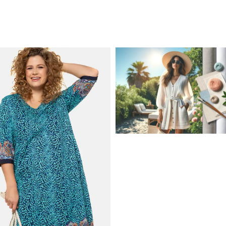
JAK STYLOWO PRZETRW
UPALNE DNI: NAJLEPSZE
MATERIAŁY I KROJE NA L