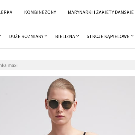
LERKA
KOMBINEZONY
MARYNARKI I ŻAKIETY DAMSKIE
DUŻE ROZMIARY
BIELIZNA
STROJE KĄPIELOWE
enka maxi
zzzal
12
fashi