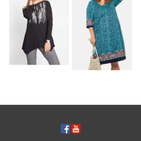
SHIRT BAWEŁNIANY
Z DŁUGIMI BOKAMI I
SUKIENKA Z
CEKINAMI CZARNY
DŻERSEJU PLUS SIZE