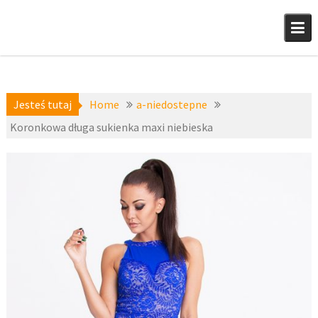
Skip
to
content
Jesteś tutaj
Home
a-niedostepne
Koronkowa długa sukienka maxi niebieska
a-
15 lipca
niedostepne
2016
fashion4u.pl