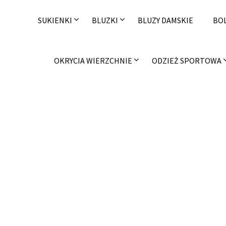
Skip
to
SUKIENKI
BLUZKI
BLUZY DAMSKIE
BO
content
OKRYCIA WIERZCHNIE
ODZIEŻ SPORTOWA