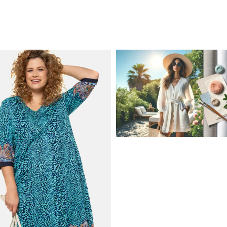
JAK STYLOWO PRZETRW
UPALNE DNI: NAJLEPSZE
MATERIAŁY I KROJE NA L