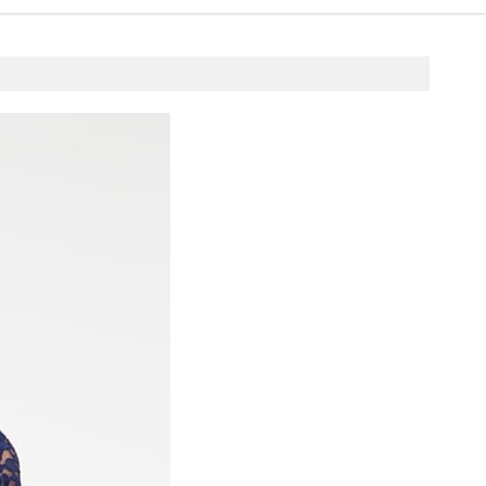
 maja 2017
on4u.pl