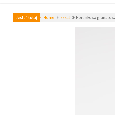
Jesteś tutaj
Home
zzzal
Koronkowa granatowa 
a-niedostepne
,