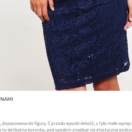
INAMI
 dopasowana do figury. Z przodu wysoki dekolt, z tyłu małe wycięc
wa to delikatna koronka, pod spodem znajduje się elastyczna pods