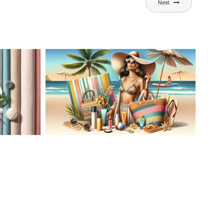
Next
AĆ
LETNIA MODA PLAŻOWA: STROJE
KĄPIELOWE I AKCESORIA, KTÓRE
ATO
MUSISZ MIEĆ