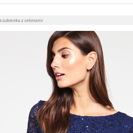
sukienka z cekinami
zzzal
31
fashi