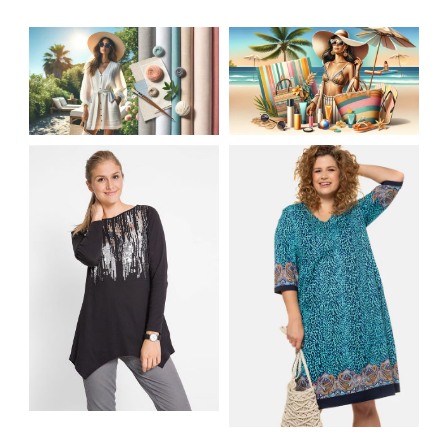
JAK STYLOWO
LETNIA MODA
PRZETRWAĆ UPALNE
PLAŻOWA: STROJE
DNI: NAJLEPSZE
KĄPIELOWE I
MATERIAŁY I KROJE
AKCESORIA, KTÓRE
NA LATO
MUSISZ MIEĆ
SHIRT BAWEŁNIANY