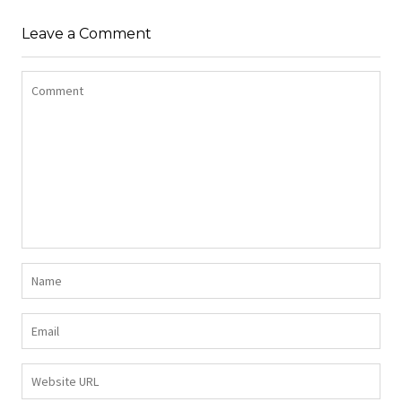
Z DŁUGIMI BOKAMI I
SUKIENKA Z
CEKINAMI CZARNY
Leave a Comment
DŻERSEJU PLUS SIZE