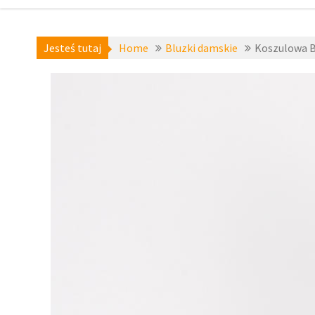
Jesteś tutaj
Home
Bluzki damskie
Koszulowa B
Bluzki damskie
,
Bluzki długi rękaw
,
zznai