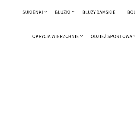
Skip
to
SUKIENKI
BLUZKI
BLUZY DAMSKIE
BO
content
OKRYCIA WIERZCHNIE
ODZIEŻ SPORTOWA