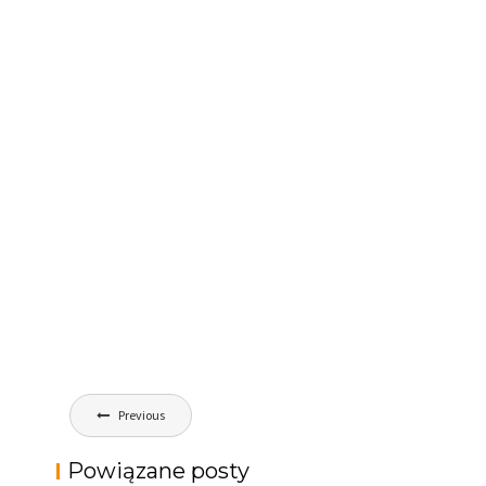
Nawigacja
Previous
wpisu
Powiązane posty