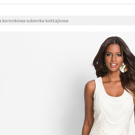
 koronkowa sukienka koktajlowa
Sukienki
19 sier
,
Sukienki
fashion
wesele
,
z-
t
,
zzbopx