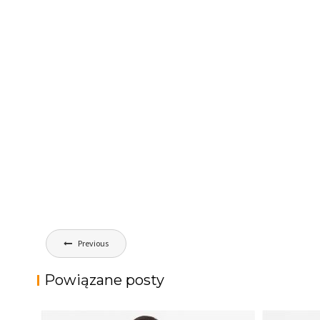
Nawigacja
Previous
wpisu
Powiązane posty