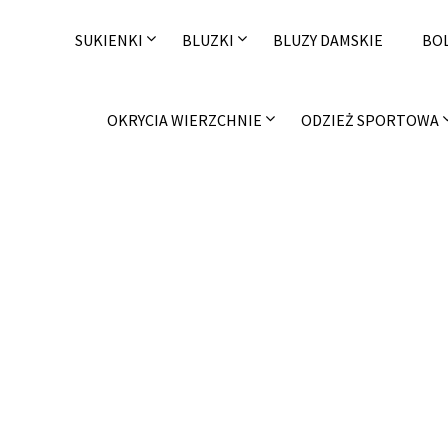
Skip
to
SUKIENKI
BLUZKI
BLUZY DAMSKIE
BO
content
OKRYCIA WIERZCHNIE
ODZIEŻ SPORTOWA