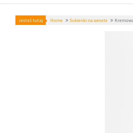
Jesteś tutaj
Home
Sukienki na wesele
Kremowa
koktajlowe
na 
bodyflir