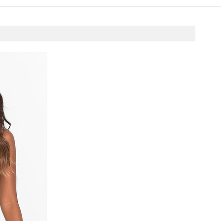
pnia 2017
4u.pl