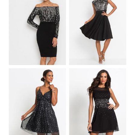
IMPREZOWA
ROZKLOSZOWANA
SUKIENKA Z
SUKIENKA Z
CEKINAMI ODKRYTE
CEKINAMI W GÓRNEJ
RAMIONA
CZĘŚCI CZARNA