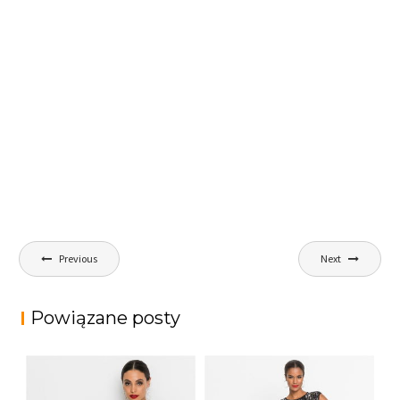
Nawigacja
Previous
Next
wpisu
Powiązane posty