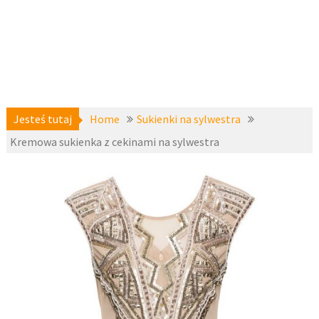
Jesteś tutaj
Home
Sukienki na sylwestra
Kremowa sukienka z cekinami na sylwestra
Sukienki
3 grudnia
na sylwestra
,
2017
z-bodyflirt
,
zzbopx
fashion4u.pl