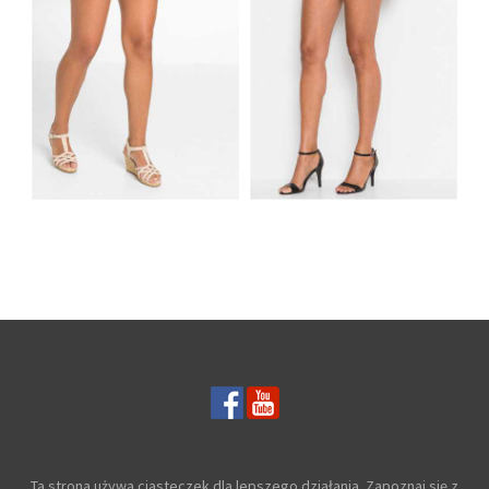
KRÓTKIE SPODENKI
JEANSOWE SZORTY
DŻINSOWE
DAMSKIE W KWIATY
JASNONIEBNIESKIE
CZARNE
Ta strona używa ciasteczek dla lepszego działania. Zapoznaj się z