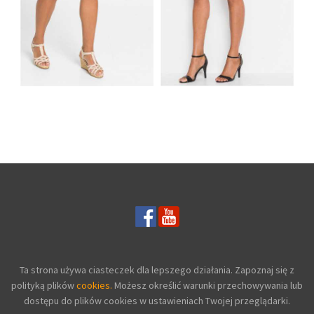
KRÓTKIE SPODENKI
JEANSOWE SZORTY
DŻINSOWE
DAMSKIE W KWIATY
JASNONIEBNIESKIE
CZARNE
Ta strona używa ciasteczek dla lepszego działania. Zapoznaj się z
polityką plików
cookies.
Możesz określić warunki przechowywania lub
dostępu do plików cookies w ustawieniach Twojej przeglądarki.