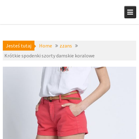
Skip
to
content
Jesteś tutaj
Home
zzans
Krótkie spodenki szorty damskie koralowe
krótkie
24 czerwca
spodenki
2015
damskie
,
Spodnie
fashion4u.pl
damskie
,
zzans