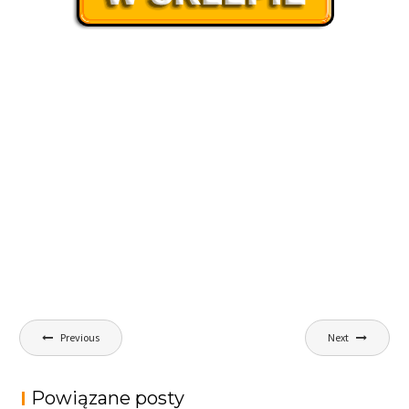
Nawigacja
Previous
Next
wpisu
Powiązane posty