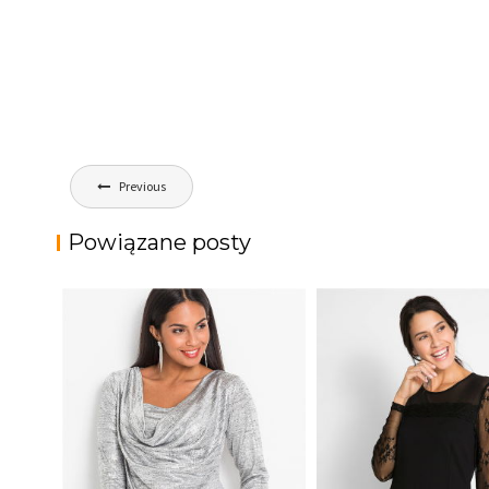
Nawigacja
Previous
wpisu
Powiązane posty