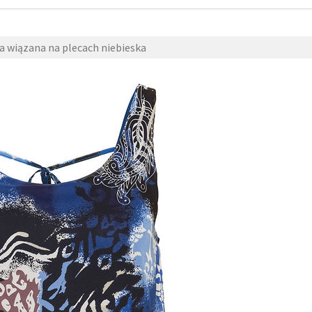
a wiązana na plecach niebieska
17 kwietnia 2018
fashion4u.pl