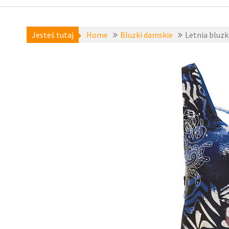
Jesteś tutaj
Home
Bluzki damskie
Letnia bluzk
Bluzki damskie
,
Bluzki i topy krótki
rękaw
,
zzbopx