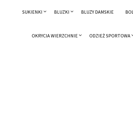
Skip
to
SUKIENKI
BLUZKI
BLUZY DAMSKIE
BO
content
OKRYCIA WIERZCHNIE
ODZIEŻ SPORTOWA