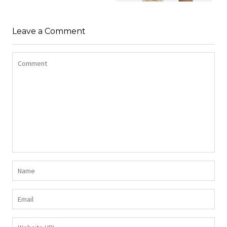
SHIRT BAWEŁNIANY
Z DŁUGIMI BOKAMI I
SUKIENKA Z
CEKINAMI CZARNY
Leave a Comment
DŻERSEJU PLUS SIZE