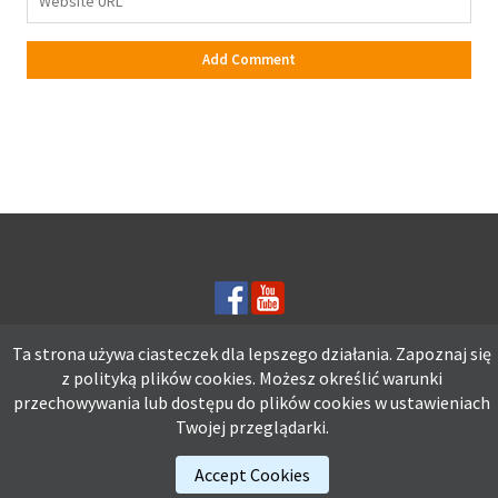
Ta strona używa ciasteczek dla lepszego działania. Zapoznaj się
z polityką plików
cookies.
Możesz określić warunki
Ta strona używa ciasteczek dla lepszego działania. Zapoznaj się z
przechowywania lub dostępu do plików cookies w ustawieniach
polityką plików
cookies.
Możesz określić warunki przechowywania lub
Twojej przeglądarki.
dostępu do plików cookies w ustawieniach Twojej przeglądarki.
Accept Cookies