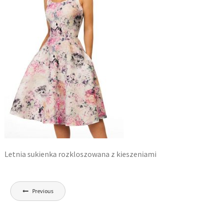
Letnia sukienka rozkloszowana z kieszeniami
Nawigacja
Previous
wpisu