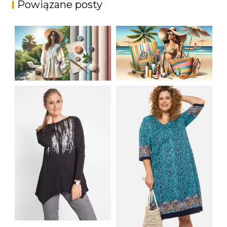
Powiązane posty
JAK STYLOWO
LETNIA MODA
PRZETRWAĆ UPALNE
PLAŻOWA: STROJE
DNI: NAJLEPSZE
KĄPIELOWE I
MATERIAŁY I KROJE
AKCESORIA, KTÓRE
NA LATO
MUSISZ MIEĆ