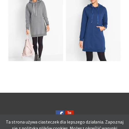
KANGURKA CZARNA
OLIWKOWA
DRESOWA SUKIENKA
DRESOWA SUKIENKA
Z KIESZENIĄ
Z KIESZENIĄ
KANGURKA
KANGURKA SZARA
GRANATOWA
Ta strona używa ciasteczek dla lepszego działania. Zapoznaj
się z polityką plików
cookies.
Możesz określić warunki