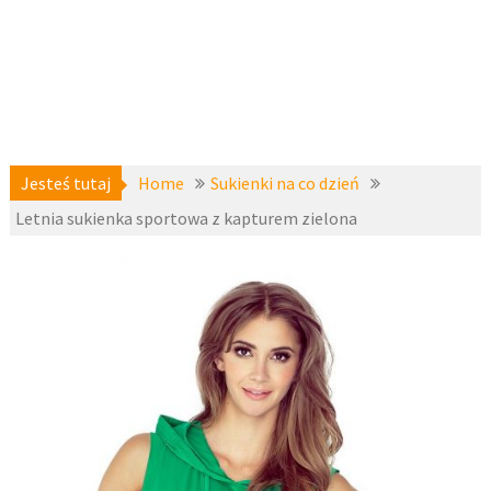
Jesteś tutaj
Home
Sukienki na co dzień
Letnia sukienka sportowa z kapturem zielona
Sukienki
21 czerwca
dresowe
,
2017
Sukienki na
co dzień
,
fashion4u.pl
zzmeg