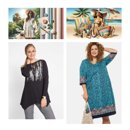
JAK STYLOWO
LETNIA MODA
PRZETRWAĆ UPALNE
PLAŻOWA: STROJE
DNI: NAJLEPSZE
KĄPIELOWE I
MATERIAŁY I KROJE
AKCESORIA, KTÓRE
NA LATO
MUSISZ MIEĆ
SHIRT BAWEŁNIANY