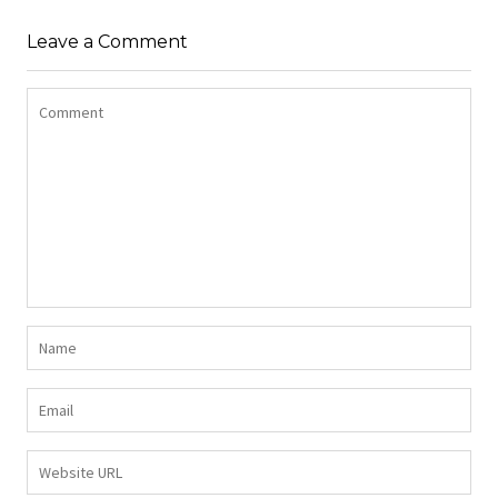
Z DŁUGIMI BOKAMI I
SUKIENKA Z
CEKINAMI CZARNY
Leave a Comment
DŻERSEJU PLUS SIZE