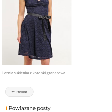
Letnia sukienka z koronki granatowa
Nawigacja
Previous
wpisu
Powiązane posty