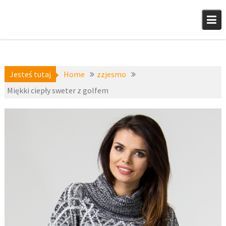
Skip
to
content
Jesteś tutaj
Home
zzjesmo
Miękki ciepły sweter z golfem
a-
30 grudnia
niedostepne
,
2015
zzjesmo
fashion4u.pl