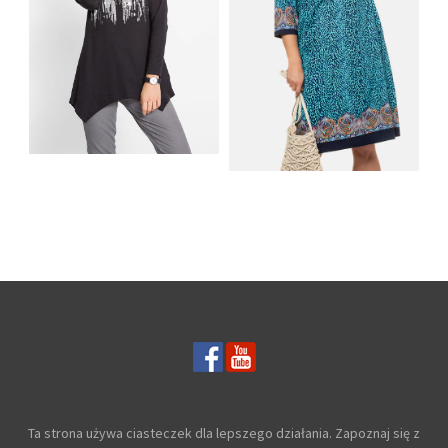
SHIRT BAWEŁNIANY
Z DŁUGIMI BOKAMI I
SUKIENKA Z
CEKINAMI CZARNY
DŻERSEJU PLUS SIZE
Ta strona używa ciasteczek dla lepszego działania. Zapoznaj się z