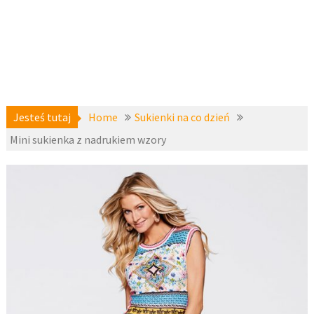
Jesteś tutaj
Home
Sukienki na co dzień
Mini sukienka z nadrukiem wzory
Sukienki
15 maja
na co dzień
,
2017
Sukienki
wizytowe
,
z-
fashion4u.pl
bodyflirt
,
zzbopx