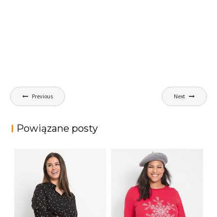
Nawigacja
Previous
Next
wpisu
Powiązane posty