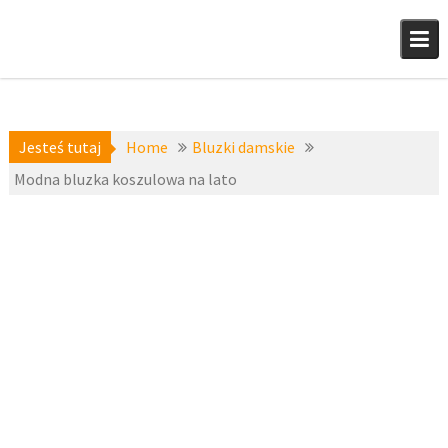
Skip
to
content
Jesteś tutaj
Home
Bluzki damskie
Modna bluzka koszulowa na lato