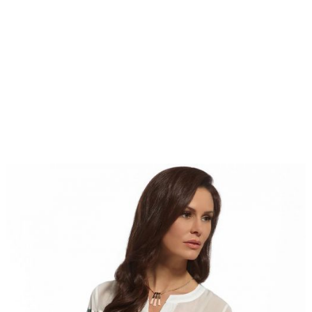
Bluzki
23 maja
damskie
,
2016
Bluzki duże
rozmiary
,
fashion4u.pl
Bluzki i topy
krótki rękaw
,
Duże
rozmiary
,
zzeks