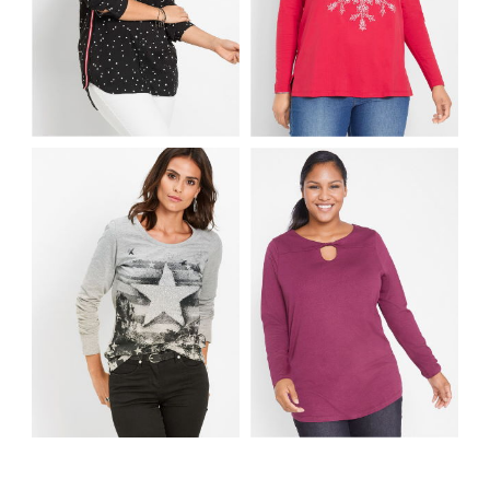
SHIRT BAWEŁNIANY
Z DŁUGIM RĘKAWEM
BLUZKA KOSZULOWA
I NADRUKIEM Z
Z KONTRASTOWYMI
MOTYWEM
PASKAMI
PŁATKÓW ŚNIEGU
BLUZKA Z DŁUGIM
SHIRT Z WISKOZY Z
RĘKAWEM GWIAZDA
DŁUGIM RĘKAWEM I