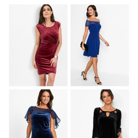
AKSAMITNA
SUKIENKA
KOKTAJLOWA
WIECZOROWA
SUKIENKA ODKRYTE
CZERWONA
RAMIONA NIEBIESKA