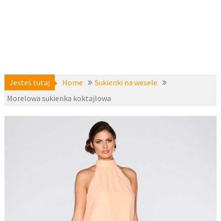
Jesteś tutaj
Home
Sukienki na wesele
Morelowa sukienka koktajlowa
Sukienki
8 maja 2017
koktajlowe
,
Sukienki na
fashion4u.pl
wesele
,
z-
bodyflirt
,
zzbopx