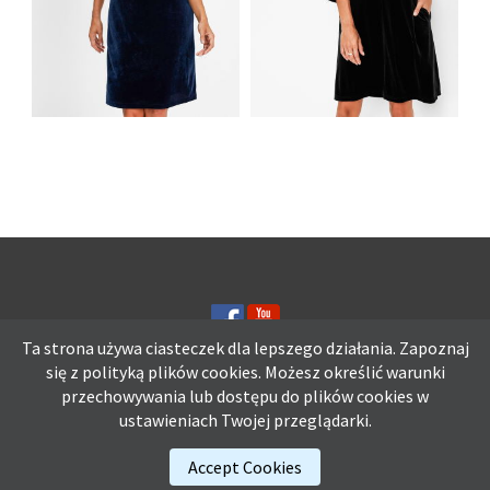
AKSAMITNA
SUKIENKA
AKSAMITNA
MOTYLKOWE
SUKIENKA Z
RĘKAWY NIEBIESKA
WYCIĘCIAMI CZARNA
Ta strona używa ciasteczek dla lepszego działania. Zapoznaj
się z polityką plików
cookies.
Możesz określić warunki
przechowywania lub dostępu do plików cookies w
Ta strona używa ciasteczek dla lepszego działania. Zapoznaj się z
ustawieniach Twojej przeglądarki.
polityką plików
cookies.
Możesz określić warunki przechowywania lub
dostępu do plików cookies w ustawieniach Twojej przeglądarki.
Accept Cookies