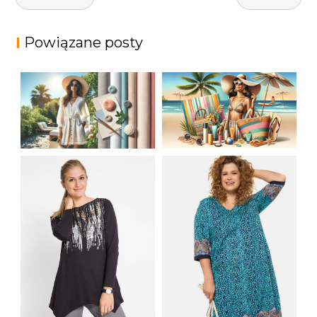
wpisu
Powiązane posty
JAK STYLOWO
LETNIA MODA
PRZETRWAĆ UPALNE
PLAŻOWA: STROJE
DNI: NAJLEPSZE
KĄPIELOWE I
MATERIAŁY I KROJE
AKCESORIA, KTÓRE
NA LATO
MUSISZ MIEĆ