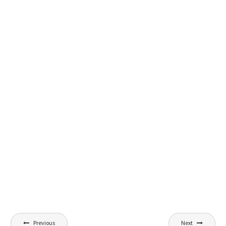
Nawigacja
Previous
Next